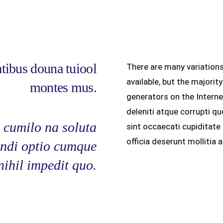
tibus douna tuiool
There are many variation
available, but the majorit
montes mus.
generators on the Intern
deleniti atque corrupti q
 cumilo na soluta
sint occaecati cupiditate 
officia deserunt mollitia a
endi optio cumque
nihil impedit quo.