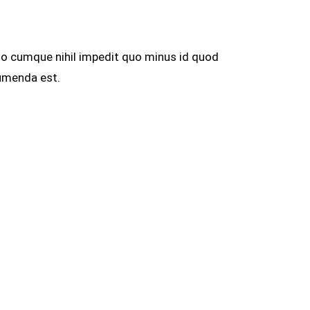
io cumque nihil impedit quo minus id quod
umenda est.